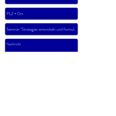
Senden
* Pflichtfeld
business akademie otterbach
Prof. Dr. Andreas Otterbach
Auf der Haid 35a
82515 Wolfratshausen